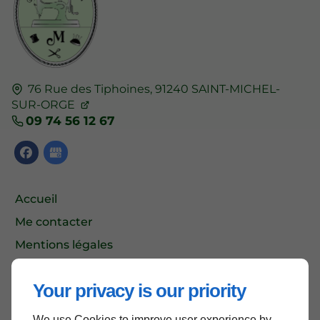
76 Rue des Tiphoines,
91240
SAINT-MICHEL-
SUR-ORGE
09 74 56 12 67
Accueil
Me contacter
Mentions légales
Plan du site
Your privacy is our priority
We use Cookies to improve user experience by